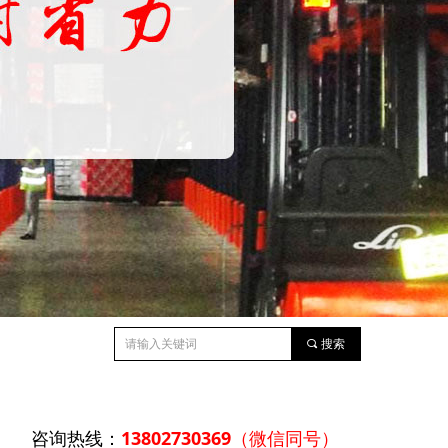
끠
搜索
咨询热线：
13802730369
（微信同号）