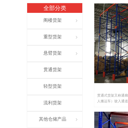
全部分类
阁楼货架
ꁇ
重型货架
ꁇ
悬臂货架
ꁇ
贯通货架
轻型货架
贯通式货架又称通廊
人搬运车）驶入通道
流利货架
其他仓储产品
ꁇ