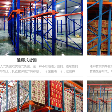
通廊式货架
入式货架或贯通式货架。是一种不以通道分割的、连续性的
通廊货架的牛腿
导轨上，托盘按深度方向存放，一个紧接着一个，这使得高
货物先存后取、
货物存取从货架同一侧进出，并遵循“先存后取原则”。平衡重
取货物。由于叉
便地驶入货架通廊中间存取货物。通廊式货架由于存储密度
投资成本相对较底；适用于品种较少、数量较多且货物存取模
用来储存大批相同类型货物。