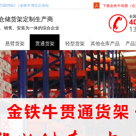
巴国内站2
|
金铁牛淘宝企业站
下载金铁牛画册（右击
全
仓储货架定制生产商
4
1
、销售、安装为一体的综合企业
悬臂货架
贯通货架
轻型货架
其他仓库产品
产品