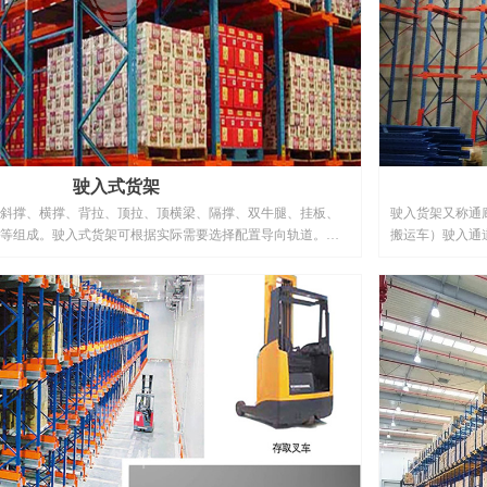
驶入式货架
斜撑、横撑、背拉、顶拉、顶横梁、隔撑、双牛腿、挂板、
驶入货架又称通
等组成。驶入式货架可根据实际需要选择配置导向轨道。驶
搬运车）驶入通
间内比通常的托盘货架几乎多一倍的储存能力，因为取消位
道，将货架合并在一起，使同一层、同一列的货物互相接
库容利用率。驶入式货架广泛应用于 用于大批量、少品种的
包装统一、产品单一，如：食品、烟草、冷库等库房。