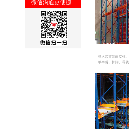
微信沟通更便捷
驶入式货架由立柱、
单牛腿、护脚、导轨
入式货架在同样的空
于各排货架之间的巷
着，最大限度地提高
货物存储，这类货物