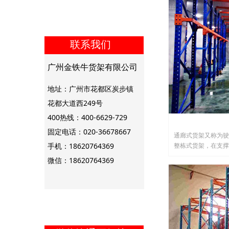
联系我们
广州金铁牛货架有限公司
地址：广州市花都区炭步镇
花都大道西249号
400热线：400-6629-729
固定电话：020-36678667
通廊式货架又称为驶
手机：18620764369
整栋式货架，在支撑
密度存储成为可能。
微信：18620764369
及前移式叉车均可方
较大,所以整体而言
式可预定的情况，常