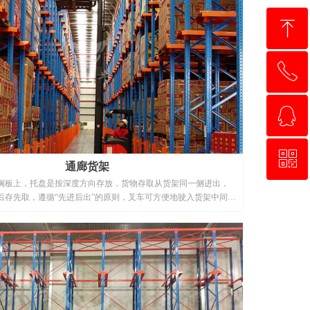
ꁸ
ꂅ
回到顶部
ꁗ
13802730369
ꀥ
QQ客服
通廊货架
搁板上，托盘是按深度方向存放，货物存取从货架同一侧进出，
后存先取，遵循“先进后出”的原则，叉车可方便地驶入货架中间存
微信二维码
车在整个货架里面，因此驾驶者必须非常小心。