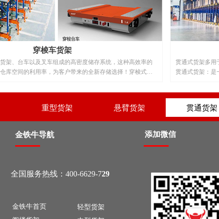
穿梭车货架
货架、台车以及叉车组成的高密度储存系统，这种高效率的
贯通式货架多用
仓库空间的利用率，为客户带来的全新存储选择！穿梭式货
贯通式货架：是
车以及叉车组成的高密度储存系统，这种高效率的储存方式
存取模式、适用
的利用率，为客户带来的全新存储选择！
可达到80%左
撑导轨上，托盘
架
重型货架
悬臂货架
贯通货架
于横向尺寸较大
存储密度大对地
高的仓库。
添加微信
金铁牛导航
全国服务热线：400-6629-7
29
金铁牛首页
轻型货架