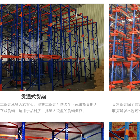
贯通式货架
式货架或驶入式货架。贯通式货架可供叉车（或带货叉的无
贯通货架除了靠
存取货物，适用于品种少，批量大类型的货物储存。
取货建议不超过
向轨道，与货位
30%以上，贯